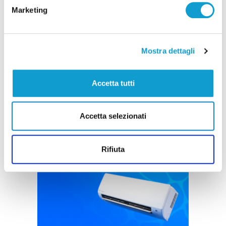
Marketing
Borse schermate e 2mila euro di profumi
rubati, tre denunciati nel fermano
Mostra dettagli
di Rossella Luciani
Accetta tutti
Accetta selezionati
Pubblicità
Rifiuta