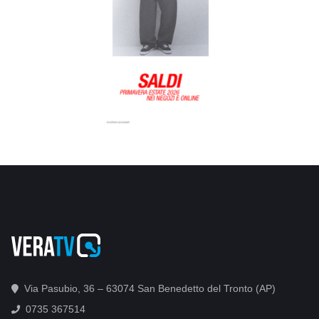
Via Pasubio, 36 – 63074 San Benedetto del Tronto (AP)
0735 367514