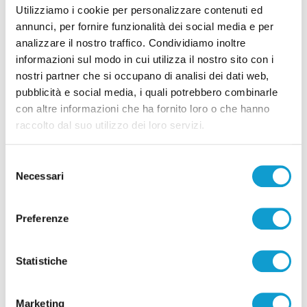
Utilizziamo i cookie per personalizzare contenuti ed
Ascoli Piceno- A un anno dalla scomparsa, la
annunci, per fornire funzionalità dei social media e per
città ricorda Francesco Paolo Galati
analizzare il nostro traffico. Condividiamo inoltre
di Matteo Porfiri
informazioni sul modo in cui utilizza il nostro sito con i
nostri partner che si occupano di analisi dei dati web,
pubblicità e social media, i quali potrebbero combinarle
con altre informazioni che ha fornito loro o che hanno
raccolto dal suo utilizzo dei loro servizi.
Selezione
Pubblicità
Necessari
del
consenso
Preferenze
Statistiche
Marketing