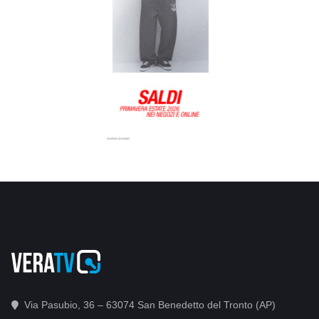
Via Pasubio, 36 – 63074 San Benedetto del Tronto (AP)