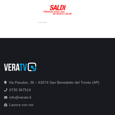
Via Pasubio, 36 – 63074 San Benedetto del Tronto (AP)
0735 367514
info@veratv.it
Lavora con noi