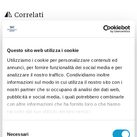
Correlati
Questo sito web utilizza i cookie
Utilizziamo i cookie per personalizzare contenuti ed
annunci, per fornire funzionalità dei social media e per
analizzare il nostro traffico. Condividiamo inoltre
informazioni sul modo in cui utilizza il nostro sito con i
nostri partner che si occupano di analisi dei dati web,
pubblicità e social media, i quali potrebbero combinarle
con altre informazioni che ha fornito loro o che hanno
raccolto dal suo utilizzo dei loro servizi.
Calcio Serie C - Samb, Massi smentisce
trattativa per la cessione del club
Selezione
Necessari
di Rossella Luciani
del