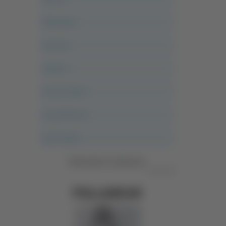
Altovalore
Ancona
Articoli
Ascoli Calcio
Ascoli Piceno
Asso Story
Vedi tutte le categorie
Pubblicità