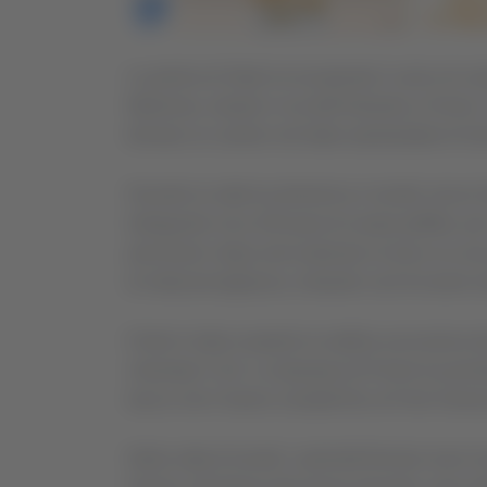
La polizia di Stato ha recuperato il carico di ca
Maliziosa, situato in via dell’Industria a Fermo. 
fermare un camion nel tratto autostradale di Gori
Durante la notte tra domenica e lunedì, alcuni l
trafugando circa 220 paia di scarpe griffate, pe
precisione: dopo aver praticato un buco su una 
di videosorveglianza, evitando così di essere ri
Il furto è stato scoperto la mattina successiva
chiamato il 112. La Questura di Fermo ha pront
tracce che li hanno condotti fino al Friuli Venez
Nella notte di lunedì, i poliziotti fermani sono r