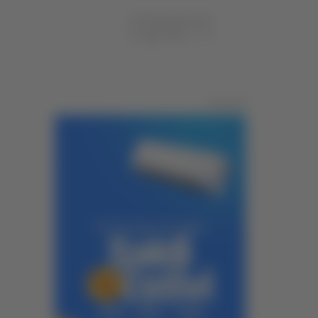
di Pierluigi Dorotei
23 luglio 2024
17:03
Pubblicità