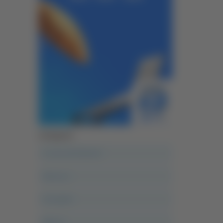
Categorie
A casa del diavolo
Abruzzo
Acropolis
Alle 21