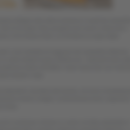
lzature trafugato nella notte tra domenica e lunedì dal calzaturifi
Solo 24 ore dopo il furto, gli agenti sono riusciti a rintracciare e
zia, Friuli Venezia Giulia, con all’interno le scarpe rubate.
adri si sono introdotti nel magazzino del calzaturificio Maliziosa,
r un valore stimato di quasi 100mila euro. I malviventi hanno agi
parete per entrare nell’edificio, hanno messo fuori uso le tele
presi durante il colpo.
 dai dipendenti e dai titolari dell’azienda, che hanno immediatam
amente avviato le indagini, ricostruendo gli eventi e seguendo l
ia Giulia.
iusciti a localizzare e fermare un camion nel tratto autostradale d