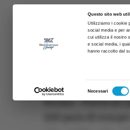
Questo sito web util
Utilizziamo i cookie 
social media e per an
cui utilizza il nostro
e social media, i qua
hanno raccolto dal suo
News
Sport
Marche
Ab
DIRETTA SAMB
DIRETTA TV
Selezione
Necessari
del
Fermo - Furto al c
consenso
220 paia di scarp
Home
Categorie
Articoli
Mar