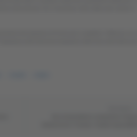
e trovate tutte le calzature rubate dal calzaturificio Maliziosa. 
menti sulle persone che si trovavano nella cabina del camion al
iamenti alla Questura di Fermo per la rapidità e l’efficacia con 
’importanza dell’intervento tempestivo delle forze dell’ordine per 
SCARPE
FERMO
Successivo
ntus
Ricci vicepresidente commissione Traspor
Infrastrutture e Turismo: "Grande responsabili