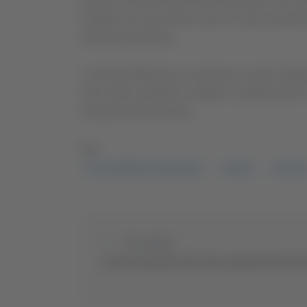
Gorizia. All’interno del mezzo pesante, sono stat
indagini non sono finite: sono in corso accerta
momento del fermo.
L’azienda Maliziosa ha espresso i propri ringraz
sono state condotte le indagini, sottolineando l
recupero della refurtiva.
TAG:
CALZATURIFICIO MALIZIOSA
FURTO
POLIZIA
Precedente
Ascoli, il giovane attaccante Amadio alla Juve