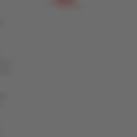
cio
to con
camere
ente
e
i