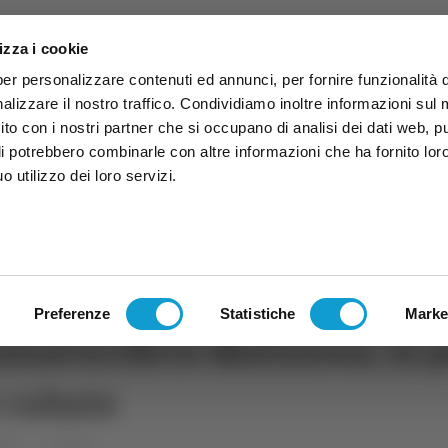
izza i cookie
per personalizzare contenuti ed annunci, per fornire funzionalità 
alizzare il nostro traffico. Condividiamo inoltre informazioni sul
 sito con i nostri partner che si occupano di analisi dei dati web, p
li potrebbero combinarle con altre informazioni che ha fornito lor
 utilizzo dei loro servizi.
ruzzo
TG
TV
Expo
Lavora Con Noi
Conta
TG
TRASMISSIONI
PALINSESTO
Preferenze
Statistiche
Marke
alzaturificio Maliziosa, la 
e rubate
che
Fermo