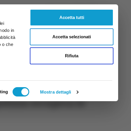
Sabato
8
Ago.
2026
ore 8:30
Accetta tutti
dei
 modo in
Accetta selezionati
ubblicità
o o che
tti
Rifiuta
ting
Mostra dettagli
polizia recupera le