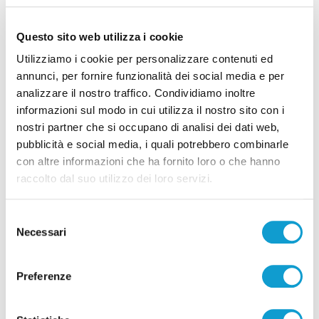
Questo sito web utilizza i cookie
Utilizziamo i cookie per personalizzare contenuti ed
annunci, per fornire funzionalità dei social media e per
analizzare il nostro traffico. Condividiamo inoltre
Ascoli - Sventato tentativo di introdurre
informazioni sul modo in cui utilizza il nostro sito con i
nostri partner che si occupano di analisi dei dati web,
droga nel carcere di Marino del Tronto
pubblicità e social media, i quali potrebbero combinarle
di Pierluigi Dorotei
con altre informazioni che ha fornito loro o che hanno
raccolto dal suo utilizzo dei loro servizi.
Selezione
Necessari
del
consenso
Pubblicità
Preferenze