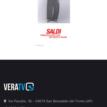
Via Pasubio, 36 – 63074 San Benedetto del Tronto (AP)