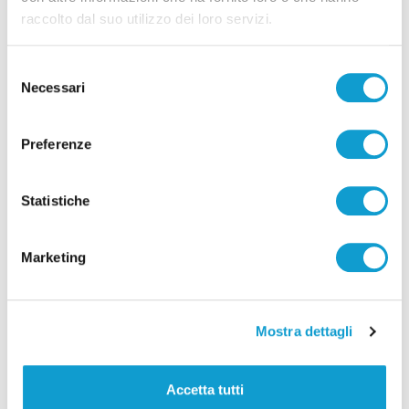
raccolto dal suo utilizzo dei loro servizi.
Selezione
Necessari
del
consenso
Settore Giovanile Academy - Alessandro Re, da
Preferenze
Castelfidardo al Latina Calcio
di Rossella Luciani
Statistiche
Marketing
Mostra dettagli
Pubblicità
Accetta tutti