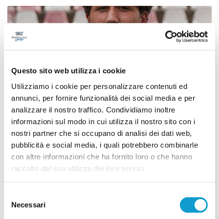
Questo sito web utilizza i cookie
Utilizziamo i cookie per personalizzare contenuti ed
annunci, per fornire funzionalità dei social media e per
analizzare il nostro traffico. Condividiamo inoltre
informazioni sul modo in cui utilizza il nostro sito con i
nostri partner che si occupano di analisi dei dati web,
pubblicità e social media, i quali potrebbero combinarle
Calcio Serie C - Bongelli lascia la Samb e passa
con altre informazioni che ha fornito loro o che hanno
alla Triestina
raccolto dal suo utilizzo dei loro servizi.
di Pierluigi Dorotei
Selezione
Necessari
del
consenso