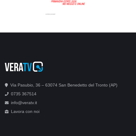
Via Pasubio, 36 – 63074 San Benedetto del Tronto (AP)
0735 367514
info@veratv.it
Lavora con noi