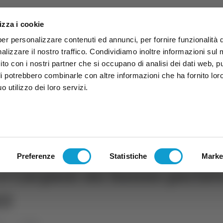
izza i cookie
per personalizzare contenuti ed annunci, per fornire funzionalità 
alizzare il nostro traffico. Condividiamo inoltre informazioni sul
 sito con i nostri partner che si occupano di analisi dei dati web, p
li potrebbero combinarle con altre informazioni che ha fornito lor
 utilizzo dei loro servizi.
ruzzo
TG
TV
Expo
Lavora Con Noi
Conta
TG
TRASMISSIONI
PALINSESTO
Preferenze
Statistiche
Marke
 e Carpani mi hanno parlat
EO
rt
Calcio