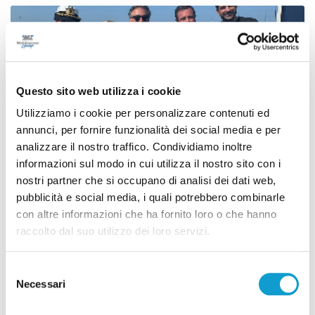
Questo sito web utilizza i cookie
Utilizziamo i cookie per personalizzare contenuti ed
annunci, per fornire funzionalità dei social media e per
analizzare il nostro traffico. Condividiamo inoltre
informazioni sul modo in cui utilizza il nostro sito con i
nostri partner che si occupano di analisi dei dati web,
pubblicità e social media, i quali potrebbero combinarle
con altre informazioni che ha fornito loro o che hanno
Porto di San Benedetto, parte la nuova fase: al
raccolto dal suo utilizzo dei loro servizi.
via il confronto istituzionale
di Pierluigi Dorotei
Selezione
Necessari
del
consenso