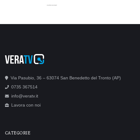
Via Pasubio, 36 – 63074 San Benedetto del Tronto (AP)
0735 367514
info@veratv.it
Lavora con noi
CATEGORIE