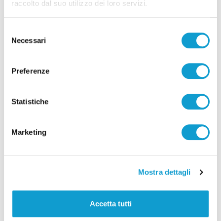
raccolto dal suo utilizzo dei loro servizi.
Selezione
Necessari
del
Lutto a San Benedetto, morto lo scultore
consenso
Marcello Sgattoni
Preferenze
di Pier Paolo Flammini
Statistiche
Marketing
Pubblicità
Mostra dettagli
Accetta tutti