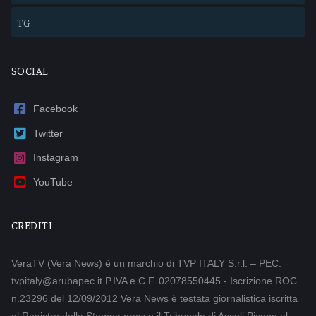
TG
SOCIAL
Facebook
Twitter
Instagram
YouTube
CREDITI
VeraTV (Vera News) è un marchio di TVP ITALY S.r.l. – PEC:
tvpitaly@arubapec.it P.IVA e C.F. 02078550445 - Iscrizione ROC
n.23296 del 12/09/2012 Vera News è testata giornalistica iscritta
al Registro della Stampa presso il Tribunale di Ascoli Piceno al