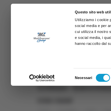
Questo sito web util
Utilizziamo i cookie 
social media e per an
cui utilizza il nostro
e social media, i qua
hanno raccolto dal suo
News
Sport
Marche
Ab
DIRETTA SAMB
DIRETTA TV
Selezione
Necessari
del
Urbino - Esercitaz
consenso
con cane
Home
Categorie
Articoli
Mar