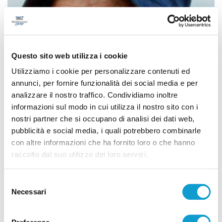
Questo sito web utilizza i cookie
Utilizziamo i cookie per personalizzare contenuti ed
annunci, per fornire funzionalità dei social media e per
analizzare il nostro traffico. Condividiamo inoltre
informazioni sul modo in cui utilizza il nostro sito con i
nostri partner che si occupano di analisi dei dati web,
pubblicità e social media, i quali potrebbero combinarle
Lutto a San Benedetto, morto lo scultore
con altre informazioni che ha fornito loro o che hanno
Marcello Sgattoni
raccolto dal suo utilizzo dei loro servizi.
di Pier Paolo Flammini
Selezione
Necessari
del
consenso