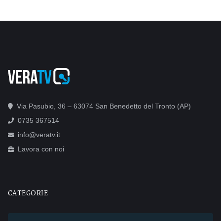
Via Pasubio, 36 – 63074 San Benedetto del Tronto (AP)
0735 367514
info@veratv.it
Lavora con noi
CATEGORIE