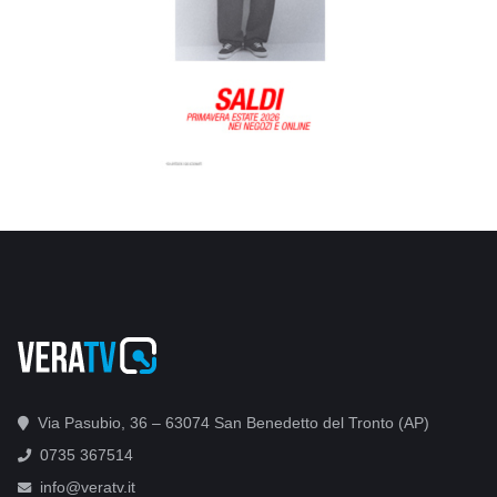
Via Pasubio, 36 – 63074 San Benedetto del Tronto (AP)
0735 367514
info@veratv.it