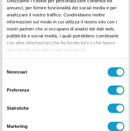
Utilizziamo i cookie per personalizzare contenuti ed
annunci, per fornire funzionalità dei social media e per
di Rossella Luciani
analizzare il nostro traffico. Condividiamo inoltre
informazioni sul modo in cui utilizza il nostro sito con i
nostri partner che si occupano di analisi dei dati web,
pubblicità e social media, i quali potrebbero combinarle
con altre informazioni che ha fornito loro o che hanno
raccolto dal suo utilizzo dei loro servizi.
Pubblicità
Selezione
Necessari
del
consenso
Preferenze
Statistiche
Marketing