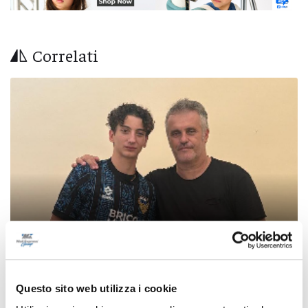
Correlati
Settore Giovanile Academy - Alessandro Re, da
Questo sito web utilizza i cookie
Castelfidardo al Latina Calcio