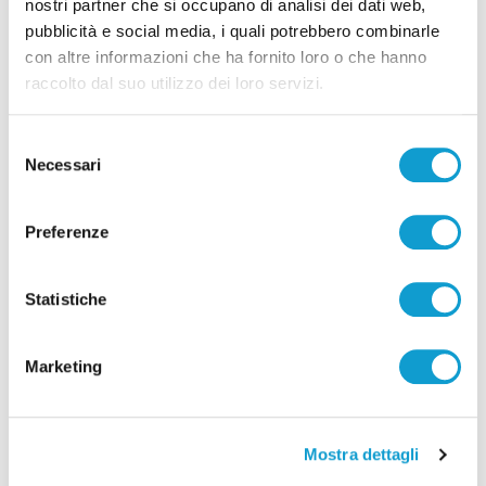
nostri partner che si occupano di analisi dei dati web,
pubblicità e social media, i quali potrebbero combinarle
Pubblicità
con altre informazioni che ha fornito loro o che hanno
raccolto dal suo utilizzo dei loro servizi.
Selezione
Necessari
del
consenso
Preferenze
Statistiche
Marketing
Mostra dettagli