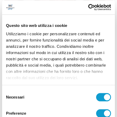
Questo sito web utilizza i cookie
Utilizziamo i cookie per personalizzare contenuti ed
annunci, per fornire funzionalità dei social media e per
analizzare il nostro traffico. Condividiamo inoltre
informazioni sul modo in cui utilizza il nostro sito con i
nostri partner che si occupano di analisi dei dati web,
Calcio Serie C - Bongelli lascia la Samb e passa
pubblicità e social media, i quali potrebbero combinarle
alla Triestina
con altre informazioni che ha fornito loro o che hanno
raccolto dal suo utilizzo dei loro servizi.
di Pierluigi Dorotei
Selezione
Necessari
del
consenso
Preferenze