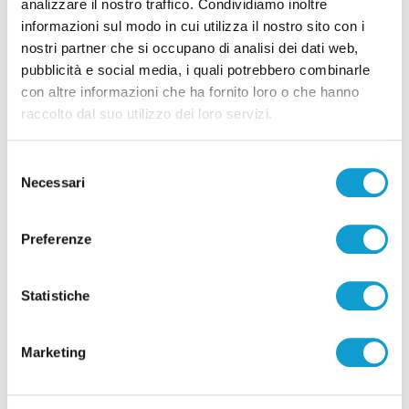
analizzare il nostro traffico. Condividiamo inoltre
Precedente
informazioni sul modo in cui utilizza il nostro sito con i
Montesilvano - Da domani fino a domenica gli stage
nostri partner che si occupano di analisi dei dati web,
Acsi di arti marziali
pubblicità e social media, i quali potrebbero combinarle
con altre informazioni che ha fornito loro o che hanno
raccolto dal suo utilizzo dei loro servizi.
Successivo
Morti sospette alla Rsa di Offida, annullata
Selezione
l’assoluzione a Wick
Necessari
del
consenso
Preferenze
Tutti gli articoli
Statistiche
Marketing