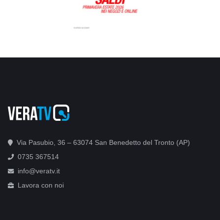
Via Pasubio, 36 – 63074 San Benedetto del Tronto (AP)
0735 367514
info@veratv.it
Lavora con noi