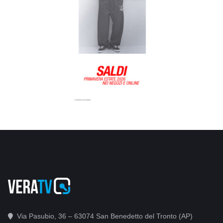
Via Pasubio, 36 – 63074 San Benedetto del Tronto (AP)