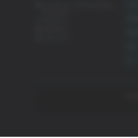
Crona
Via Pasubio, 36 – 63074 San Benedetto
del Tronto (AP)
Attual
0735 367514
info@veratv.it
Politi
Lavora con noi
Sport
TG
Copyrig