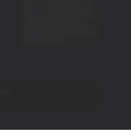
VeraTV (Vera News) è un marchio di TVP
ITALY S.r.l. – PEC: tvpitaly@arubapec.it
P.IVA e C.F. 02078550445 - Iscrizione ROC
n.23296 del 12/09/2012 Vera News è
testata giornalistica iscritta al Registro della
Stampa presso il Tribunale di Ascoli Piceno
al n.503 del 14/08/2012.
 S.p.A.