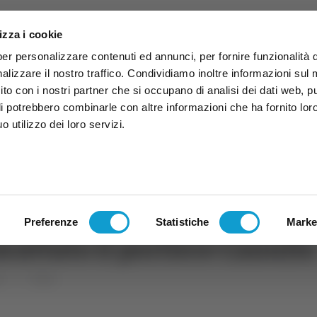
izza i cookie
per personalizzare contenuti ed annunci, per fornire funzionalità 
alizzare il nostro traffico. Condividiamo inoltre informazioni sul
 sito con i nostri partner che si occupano di analisi dei dati web, p
li potrebbero combinarle con altre informazioni che ha fornito lor
 utilizzo dei loro servizi.
ruzzo
TG
TV
Expo
Lavora Con Noi
Conta
TG
TRASMISSIONI
PALINSESTO
Preferenze
Statistiche
Marke
iscattato il portiere Canullo
rt
Calcio