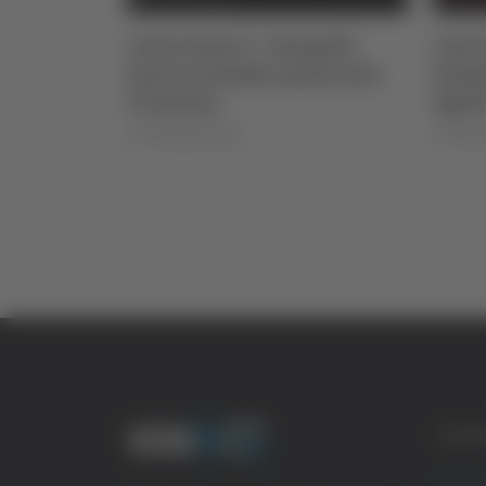
ngelli
Calcio Serie C - Bongelli
Calci
ssa alla
lascia la Samb e passa alla
Napol
Triestina
Sgarb
di Pierluigi Dorotei
di Pierlu
CATE