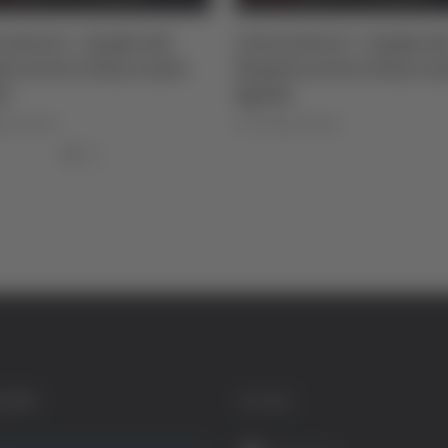
o Serie C - Samb, dal
Calcio Serie C - Samb, da
i arriva l’attaccante
Napoli arriva l’attacca
i
Sgarbi
igi Dorotei
di Pierluigi Dorotei
GORIE
SOCIAL