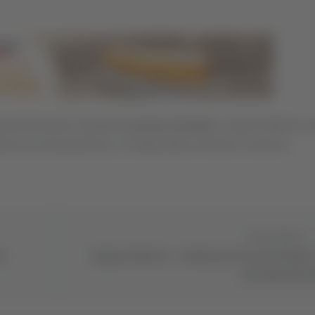
o dall’Osimana il portiere
Lorenzo Canullo
. Il classe 2004 era a
nato una sola presenza, in Coppa Italia, di Serie D contro la
Successivo
mo
Regione Marche – 4 milioni per l’accesso bimbi 
anni agli asili n