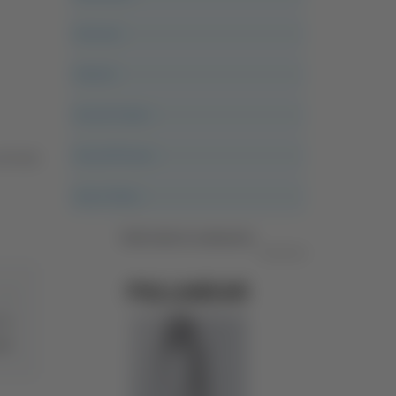
Ancona
Articoli
Ascoli Calcio
Ascoli Piceno
rrivato
Asso Story
Vedi tutte le categorie
Pubblicità
0-6
ido