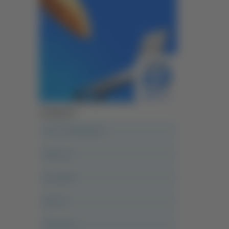
Categorie
A casa del diavolo
Abruzzo
Acropolis
Alle 21
Altovalore