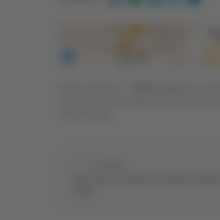
ASCOLI PICENO - L’
Atletico Ascoli
ha riscatt
in prestito la scorsa estate e finora ha collezio
Forsempronese.
Precedente
Lube, Yant: "Due sfide toste a Monza, ma sia
pronti"