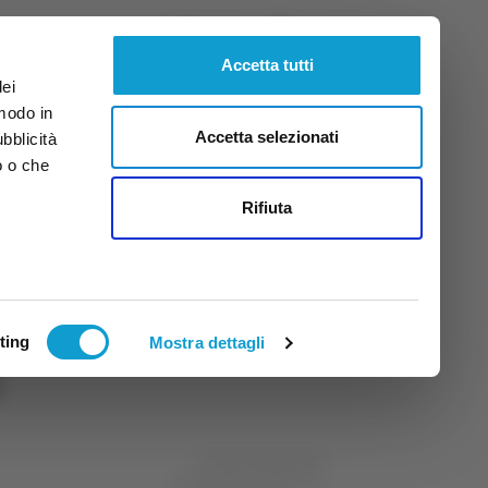
Sabato
8
Ago.
2026
ore 11:38
Accetta tutti
dei
 modo in
Accetta selezionati
ubblicità
o o che
tti
Rifiuta
ting
Mostra dettagli
di Michele Natalini
28 dicembre 2023
18:21