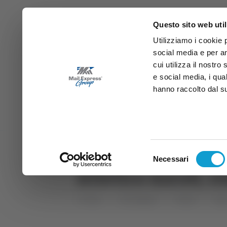
Questo sito web util
Utilizziamo i cookie 
social media e per an
cui utilizza il nostro
e social media, i qua
hanno raccolto dal suo
News
Sport
Marche
Ab
DIRETTA SAMB
DIRETTA TV
Selezione
Necessari
del
Atletico Ascoli, r
consenso
Home
Categorie
Articoli
Spo