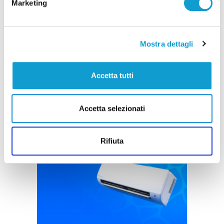
Marketing
Settore Giovanile Academy - Alessandro Re, da
Castelfidardo al Latina Calcio
di Rossella Luciani
Mostra dettagli
Accetta tutti
Accetta selezionati
Pubblicità
Rifiuta