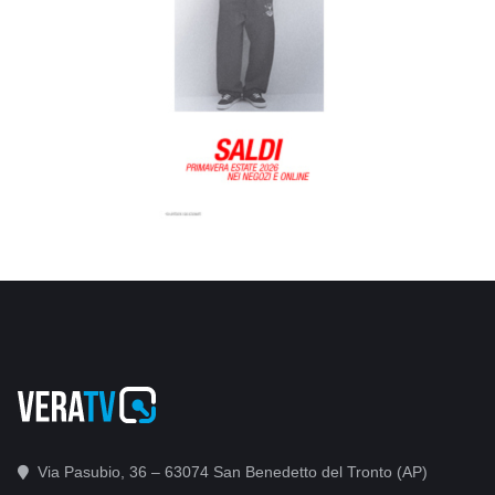
Via Pasubio, 36 – 63074 San Benedetto del Tronto (AP)