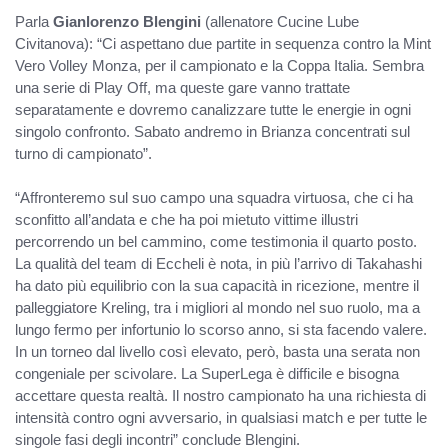
Parla
Gianlorenzo Blengini
(allenatore Cucine Lube
Civitanova): “Ci aspettano due partite in sequenza contro la Mint
Vero Volley Monza, per il campionato e la Coppa Italia. Sembra
una serie di Play Off, ma queste gare vanno trattate
separatamente e dovremo canalizzare tutte le energie in ogni
singolo confronto. Sabato andremo in Brianza concentrati sul
turno di campionato”.
“Affronteremo sul suo campo una squadra virtuosa, che ci ha
sconfitto all’andata e che ha poi mietuto vittime illustri
percorrendo un bel cammino, come testimonia il quarto posto.
La qualità del team di Eccheli è nota, in più l’arrivo di Takahashi
ha dato più equilibrio con la sua capacità in ricezione, mentre il
palleggiatore Kreling, tra i migliori al mondo nel suo ruolo, ma a
lungo fermo per infortunio lo scorso anno, si sta facendo valere.
In un torneo dal livello così elevato, però, basta una serata non
congeniale per scivolare. La SuperLega è difficile e bisogna
accettare questa realtà. Il nostro campionato ha una richiesta di
intensità contro ogni avversario, in qualsiasi match e per tutte le
singole fasi degli incontri” conclude Blengini.