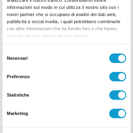
analizzare il nostro traffico. Condividiamo inoltre
informazioni sul modo in cui utilizza il nostro sito con i
nostri partner che si occupano di analisi dei dati web,
pubblicità e social media, i quali potrebbero combinarle
con altre informazioni che ha fornito loro o che hanno
Pubblicità
raccolto dal suo utilizzo dei loro servizi.
Selezione
Necessari
del
consenso
Preferenze
Statistiche
Marketing