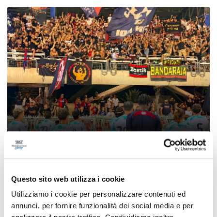
Coppa Italia Serie C - Biglietti ancora bloccati
per il derby tra Pescara e Samb: decide il
Comitato sicurezza
Questo sito web utilizza i cookie
Utilizziamo i cookie per personalizzare contenuti ed
di Pierluigi Dorotei
annunci, per fornire funzionalità dei social media e per