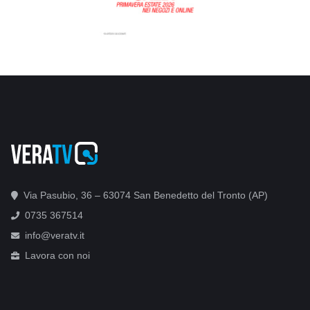
Via Pasubio, 36 – 63074 San Benedetto del Tronto (AP)
0735 367514
info@veratv.it
Lavora con noi