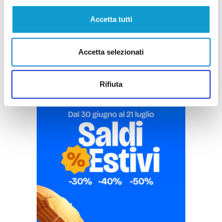
Accetta tutti
Pubblicità
Accetta selezionati
Rifiuta