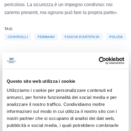
pericolosi. La sicurezza è un impegno condiviso: noi
saremo presenti, ma ognuno può fare la propria parte».
TAG:
CONTROLLI
FERMANO
FUOCHI D'ARTIFICIO
POLIZIA
Precedente
Incendio in veranda: salvato un gatto, chiusa la SS16 a
Questo sito web utilizza i cookie
Porto Sant’Elpidio
Utilizziamo i cookie per personalizzare contenuti ed
annunci, per fornire funzionalità dei social media e per
analizzare il nostro traffico. Condividiamo inoltre
Successivo
informazioni sul modo in cui utilizza il nostro sito con i
Ascoli Piceno - Incidente domestico, grave 60enne:
nostri partner che si occupano di analisi dei dati web,
trasferito in eliambulanza a Torrette
pubblicità e social media, i quali potrebbero combinarle