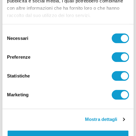
pubblicità e social media, i quali potrebbero combinarle
con altre informazioni che ha fornito loro o che hanno
raccolto dal suo utilizzo dei loro servizi.
Selezione
Necessari
del
consenso
Coppa Italia Serie C - Biglietti ancora bloccati
Preferenze
per il derby tra Pescara e Samb: decide il
Comitato sicurezza
Statistiche
di Pierluigi Dorotei
Marketing
Mostra dettagli
Pubblicità