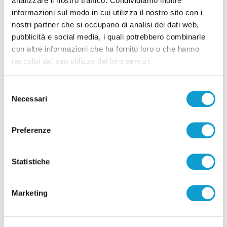
Correlati
analizzare il nostro traffico. Condividiamo inoltre
informazioni sul modo in cui utilizza il nostro sito con i
nostri partner che si occupano di analisi dei dati web,
pubblicità e social media, i quali potrebbero combinarle
con altre informazioni che ha fornito loro o che hanno
raccolto dal suo utilizzo dei loro servizi.
Selezione
Necessari
del
consenso
Preferenze
Statistiche
"La bottega del Caffè" di Goldoni sveglia la
notte di Colonnella
Marketing
di Rossella Luciani