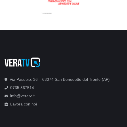
Via Pasubio, 36 – 63074 San Benedetto del Tronto (AP)
0735 367514
info@veratv.it
Lavora con noi