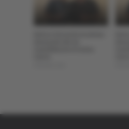
te sulla
Settore Giovanile Academy -
Setto
nne di
Alessandro Re, da
Aless
Castelfidardo al Latina
Caste
Calcio
Calc
di Rossella Luciani
di Rosse