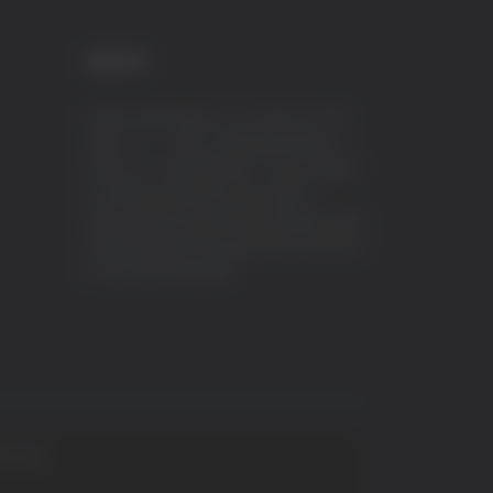
CREDITI
VeraTV (Vera News) è un marchio di TVP
ITALY S.r.l. – PEC: tvpitaly@arubapec.it
P.IVA e C.F. 02078550445 - Iscrizione ROC
n.23296 del 12/09/2012 Vera News è
testata giornalistica iscritta al Registro della
Stampa presso il Tribunale di Ascoli Piceno
al n.503 del 14/08/2012.
 S.p.A.