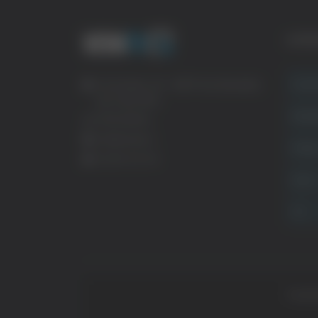
CATE
Crona
Via Pasubio, 36 – 63074 San Benedetto
del Tronto (AP)
Attual
0735 367514
info@veratv.it
Politi
Lavora con noi
Sport
TG
Copyrig