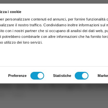
izza i cookie
per personalizzare contenuti ed annunci, per fornire funzionalità 
alizzare il nostro traffico. Condividiamo inoltre informazioni sul
 sito con i nostri partner che si occupano di analisi dei dati web, p
li potrebbero combinarle con altre informazioni che ha fornito lor
 utilizzo dei loro servizi.
ruzzo
TG
TV
Expo
Lavora Con Noi
Conta
TG
TRASMISSIONI
PALINSESTO
Preferenze
Statistiche
Marke
no un bar a Bologna, arres
che
Ancona