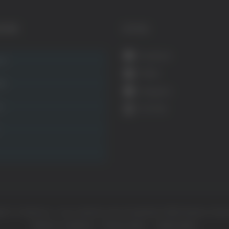
GORIE
SOCIAL
Facebook
ca
Twitter
ità
Instagram
ca
YouTube
ht © Il dominio e i suoi contenuti sono di proprietà di
Mail Express Group
Termini e condizioni
Privacy policy
Cookie policy