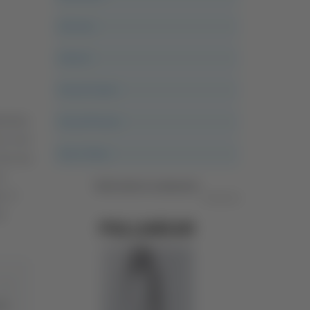
Ancona
Articoli
Ascoli Calcio
tembre,
Ascoli Piceno
a e con
Asso Story
 da una
o
Vedi tutte le categorie
, il
Pubblicità
i.
ose