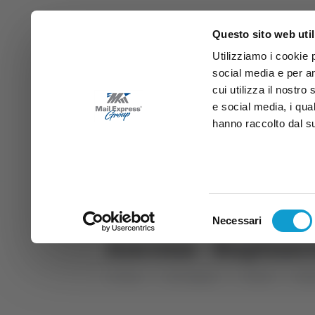
Questo sito web util
Utilizziamo i cookie 
social media e per an
cui utilizza il nostro
e social media, i qua
hanno raccolto dal suo
News
Sport
Marche
Ab
DIRETTA SAMB
DIRETTA TV
Selezione
Necessari
del
Ancona - Rapinaro
consenso
Home
Categorie
Articoli
Mar