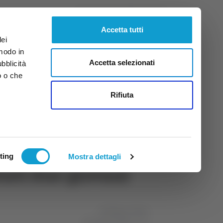
Giovedì
6
Ago.
2026
ore 6:29
Accetta tutti
dei
 modo in
Accetta selezionati
ubblicità
o o che
tti
Rifiuta
ting
Mostra dettagli
tati due giovani
di Matteo Porfiri
02 gennaio 2024
16:05