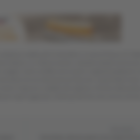
a compiuta la mattina del 31 dicembre in un bar di Piazza XX Set
enne italiano e un 19enne tunisino, entrambi residenti ad Ancon
i a fuggire, hanno arraffato alcuni panini e tagliandi gratta&vinci
ei baristi che era intervenuto per bloccarli. A quest’ultimo hann
 messi in fuga da un addetto alla vigilanza. All’arrivo della polizia
ti per rapina aggravata, mentre gli altri due sono ancora ricercat
Successivo
longeva
Fotovoltaico, Abruzzo quarto tra le regioni virtu