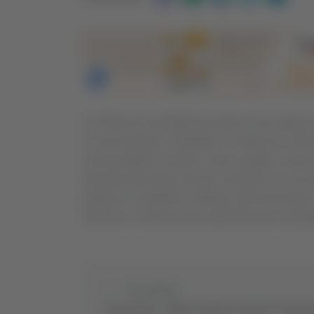
La Polizia ha arrestato gli autori di una rapin
in zona stazione, a Bologna. Si tratta di un 25
vari precedenti. Insieme a due complici, riuscit
mensola del locale, per poi scontrarsi con uno d
portato via il telefono cellulare, prima di essere
25enne e il 19enne sono stati bloccati e arresta
Precedente
Loro Piceno - Maria compie 110 anni, è la più 