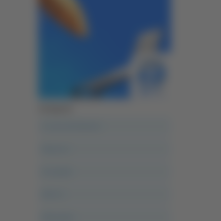
Categorie
A casa del diavolo
Abruzzo
Acropolis
Alle 21
Altovalore