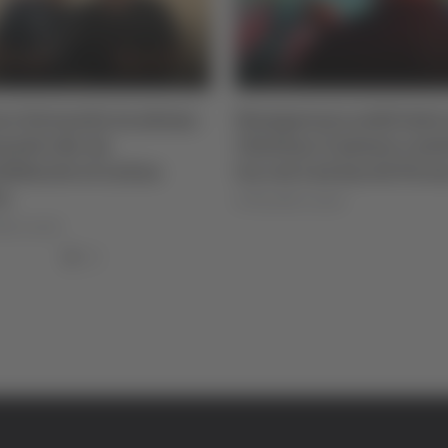
re Giovanile Academy -
Stampavano soldi falsi
andro Re, da
Chietino: 5 misure caut
lfidardo al Latina
tra cui 2 ad Ascoli Pice
io
di Rossella Luciani
lla Luciani