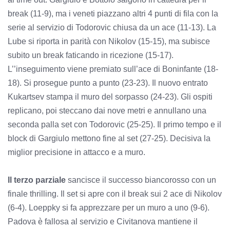
break (11-9), ma i veneti piazzano altri 4 punti di fila con la
serie al servizio di Todorovic chiusa da un ace (11-13). La
Lube si riporta in parità con Nikolov (15-15), ma subisce
subito un break faticando in ricezione (15-17).
L’’inseguimento viene premiato sull’ace di Boninfante (18-
18). Si prosegue punto a punto (23-23). Il nuovo entrato
Kukartsev stampa il muro del sorpasso (24-23). Gli ospiti
replicano, poi steccano dai nove metri e annullano una
seconda palla set con Todorovic (25-25). Il primo tempo e il
block di Gargiulo mettono fine al set (27-25). Decisiva la
miglior precisione in attacco e a muro.
Il terzo parziale
sancisce il successo biancorosso con un
finale thrilling. Il set si apre con il break sui 2 ace di Nikolov
(6-4). Loeppky si fa apprezzare per un muro a uno (9-6).
Padova è fallosa al servizio e Civitanova mantiene il