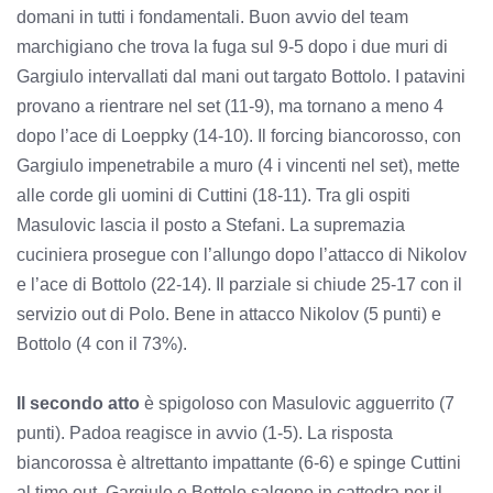
domani in tutti i fondamentali. Buon avvio del team
marchigiano che trova la fuga sul 9-5 dopo i due muri di
Gargiulo intervallati dal mani out targato Bottolo. I patavini
provano a rientrare nel set (11-9), ma tornano a meno 4
dopo l’ace di Loeppky (14-10). Il forcing biancorosso, con
Gargiulo impenetrabile a muro (4 i vincenti nel set), mette
alle corde gli uomini di Cuttini (18-11). Tra gli ospiti
Masulovic lascia il posto a Stefani. La supremazia
cuciniera prosegue con l’allungo dopo l’attacco di Nikolov
e l’ace di Bottolo (22-14). Il parziale si chiude 25-17 con il
servizio out di Polo. Bene in attacco Nikolov (5 punti) e
Bottolo (4 con il 73%).
Il secondo atto
è spigoloso con Masulovic agguerrito (7
punti). Padoa reagisce in avvio (1-5). La risposta
biancorossa è altrettanto impattante (6-6) e spinge Cuttini
al time out. Gargiulo e Bottolo salgono in cattedra per il