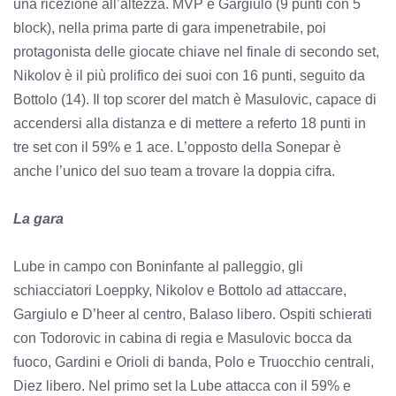
una ricezione all’altezza. MVP è Gargiulo (9 punti con 5
block), nella prima parte di gara impenetrabile, poi
protagonista delle giocate chiave nel finale di secondo set,
Nikolov è il più prolifico dei suoi con 16 punti, seguito da
Bottolo (14). Il top scorer del match è Masulovic, capace di
accendersi alla distanza e di mettere a referto 18 punti in
tre set con il 59% e 1 ace. L’opposto della Sonepar è
anche l’unico del suo team a trovare la doppia cifra.
La gara
Lube in campo con Boninfante al palleggio, gli
schiacciatori Loeppky, Nikolov e Bottolo ad attaccare,
Gargiulo e D’heer al centro, Balaso libero. Ospiti schierati
con Todorovic in cabina di regia e Masulovic bocca da
fuoco, Gardini e Orioli di banda, Polo e Truocchio centrali,
Diez libero. Nel primo set la Lube attacca con il 59% e