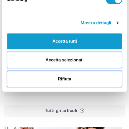
Mostra dettagli
Precedente
Pollenza – Fiamme dalla canna fumaria di
Accetta tutti
un’abitazione, anziana salvata dai carabinieri
Accetta selezionati
Successivo
Amministrative a San Benedetto, la Lega schiera
Rifiuta
Piunti e Marinangeli
Tutti gli articoli