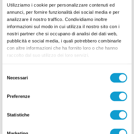
CIVITANOVA:
Boninfante 3, Bottolo 14, Gargiulo 9,
Utilizziamo i cookie per personalizzare contenuti ed
Loeppky 8, Nikolov 16, Tenorio ne, Bisotto (L) ne, Orduna
annunci, per fornire funzionalità dei social media e per
ne, Balaso (L), Kukartsev 1. D’Heer 5, Podrascanin ne,
analizzare il nostro traffico. Condividiamo inoltre
informazioni sul modo in cui utilizza il nostro sito con i
Duflos-Rossi. All. Medei.
nostri partner che si occupano di analisi dei dati web,
pubblicità e social media, i quali potrebbero combinarle
PADOVA:
Todorovic 4, Orioli 7, Polo 6, Masulovic 18,
con altre informazioni che ha fornito loro o che hanno
Gardini 8, Truocchio 1, Zoppellari, Diez (L), Stefani 1,
raccolto dal suo utilizzo dei loro servizi.
Toscani (L) ne, Bergamasco ne, Held, Nachev ne, Mc
Raven ne. All. Cuttini.
Selezione
Necessari
del
Arbitri: Brancati e Cesare.
consenso
Preferenze
Note: durata set 20’, 27’, 35’. Totale: 1h 22’. Civitanova:
errori al servizio 17, ace 6, muri 10, attacco 54%, ricezione
Statistiche
60% (34%). Padova: errori al servizio 22, ace 3, muri 5,
attacco 46%, ricezione 37% (24%). Spettatori: 2.185. MVP:
Gargiulo.
Marketing