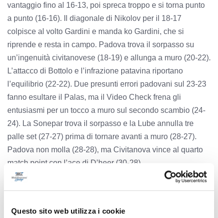
vantaggio fino al 16-13, poi spreca troppo e si torna punto
a punto (16-16). Il diagonale di Nikolov per il 18-17
colpisce al volto Gardini e manda ko Gardini, che si
riprende e resta in campo. Padova trova il sorpasso su
un’ingenuità civitanovese (18-19) e allunga a muro (20-22).
L’attacco di Bottolo e l’infrazione patavina riportano
l’equilibrio (22-22). Due presunti errori padovani sul 23-23
fanno esultare il Palas, ma il Video Check frena gli
entusiasmi per un tocco a muro sul secondo scambio (24-
24). La Sonepar trova il sorpasso e la Lube annulla tre
palle set (27-27) prima di tornare avanti a muro (28-27).
Padova non molla (28-28), ma Civitanova vince al quarto
match point con l’ace di D’heer (30-28).
Cucine Lube Civitanova – Sonepar Padova 3-0 (25-17,
27-25, 30-28)
Questo sito web utilizza i cookie