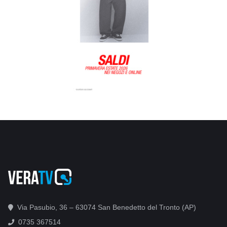
Via Pasubio, 36 – 63074 San Benedetto del Tronto (AP)
0735 367514