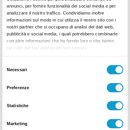
annunci, per fornire funzionalità dei social media e per
analizzare il nostro traffico. Condividiamo inoltre
Correlati
informazioni sul modo in cui utilizza il nostro sito con i
nostri partner che si occupano di analisi dei dati web,
pubblicità e social media, i quali potrebbero combinarle
con altre informazioni che ha fornito loro o che hanno
raccolto dal suo utilizzo dei loro servizi.
Selezione
Necessari
del
consenso
Preferenze
Statistiche
Ascoli Piceno - Pennelli volano sui cavi
Marketing
dell’alta tensione e restano in bilico su un