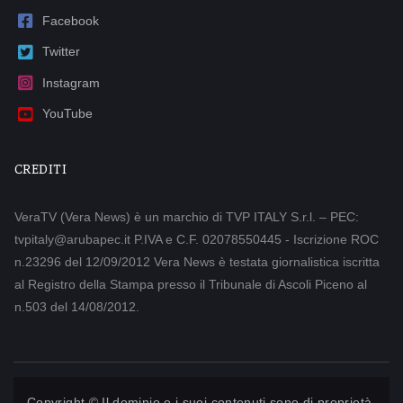
Facebook
Twitter
Instagram
YouTube
CREDITI
VeraTV (Vera News) è un marchio di TVP ITALY S.r.l. – PEC:
tvpitaly@arubapec.it P.IVA e C.F. 02078550445 - Iscrizione ROC
n.23296 del 12/09/2012 Vera News è testata giornalistica iscritta
al Registro della Stampa presso il Tribunale di Ascoli Piceno al
n.503 del 14/08/2012.
Copyright © Il dominio e i suoi contenuti sono di proprietà