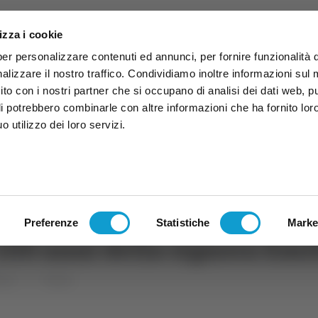
izza i cookie
per personalizzare contenuti ed annunci, per fornire funzionalità 
alizzare il nostro traffico. Condividiamo inoltre informazioni sul
 sito con i nostri partner che si occupano di analisi dei dati web, p
li potrebbero combinarle con altre informazioni che ha fornito lor
 utilizzo dei loro servizi.
ruzzo
TG
TV
Expo
Lavora Con Noi
Conta
TG
TRASMISSIONI
PALINSESTO
Preferenze
Statistiche
Marke
100 anni della signora Emil
uzzo
Teramo