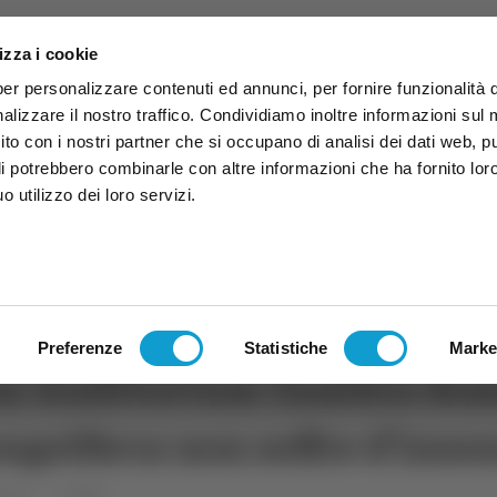
izza i cookie
per personalizzare contenuti ed annunci, per fornire funzionalità 
alizzare il nostro traffico. Condividiamo inoltre informazioni sul
 sito con i nostri partner che si occupano di analisi dei dati web, p
li potrebbero combinarle con altre informazioni che ha fornito lor
 utilizzo dei loro servizi.
ruzzo
TG
TV
Expo
Lavora Con Noi
Conta
TG
TRASMISSIONI
PALINSESTO
Preferenze
Statistiche
Marke
ma Auditorium Zambra dom
ngolfiera non soffre d’inso
uzzo
Chieti