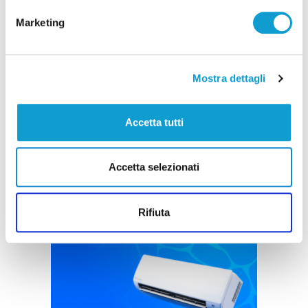
Marketing
Settore Giovanile Academy - Alessandro Re, da
Mostra dettagli
Castelfidardo al Latina Calcio
di Rossella Luciani
Accetta tutti
Accetta selezionati
Rifiuta
Pubblicità