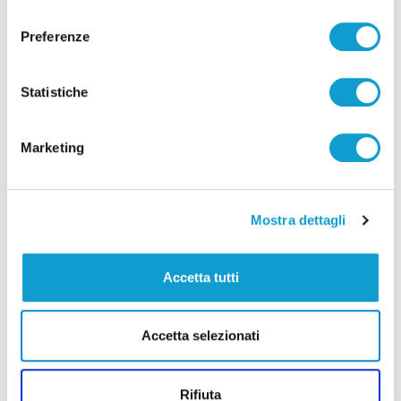
consenso
Correlati
Preferenze
Statistiche
Marketing
Mostra dettagli
Accetta tutti
Ritrovati in Nepal i corpi di 5 alpinisti morti,
Accetta selezionati
c’è anche il teramano Di Marcello
di Rossella Luciani
Rifiuta