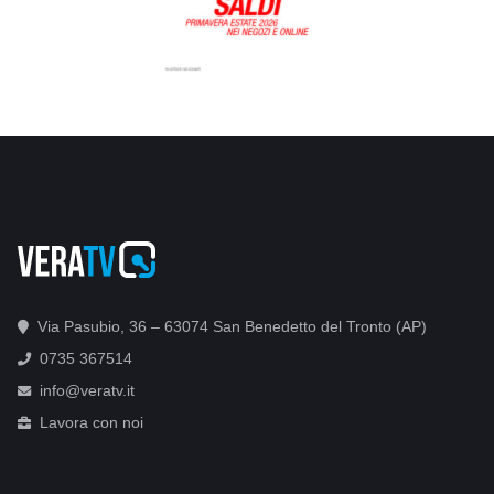
Via Pasubio, 36 – 63074 San Benedetto del Tronto (AP)
0735 367514
info@veratv.it
Lavora con noi