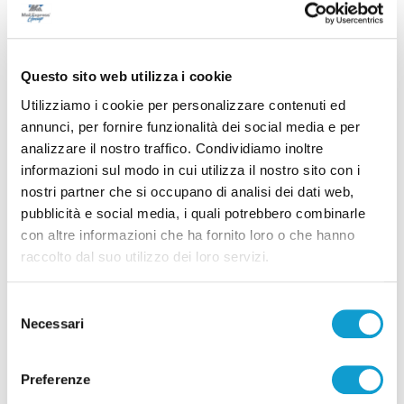
Questo sito web utilizza i cookie
Utilizziamo i cookie per personalizzare contenuti ed
annunci, per fornire funzionalità dei social media e per
analizzare il nostro traffico. Condividiamo inoltre
informazioni sul modo in cui utilizza il nostro sito con i
Coppa Italia Serie C - Biglietti ancora bloccati
nostri partner che si occupano di analisi dei dati web,
per il derby tra Pescara e Samb: decide il
pubblicità e social media, i quali potrebbero combinarle
Comitato sicurezza
con altre informazioni che ha fornito loro o che hanno
di Pierluigi Dorotei
raccolto dal suo utilizzo dei loro servizi.
Selezione
Necessari
del
consenso
Preferenze
Pubblicità