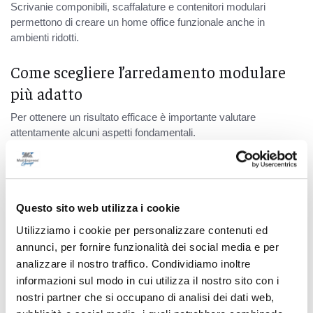
Scrivanie componibili, scaffalature e contenitori modulari
permettono di creare un home office funzionale anche in
ambienti ridotti.
Come scegliere l’arredamento modulare
più adatto
Per ottenere un risultato efficace è importante valutare
attentamente alcuni aspetti fondamentali.
Studio dello spazio
Un’analisi accurata delle dimensioni e della conformazione degli
ambienti è il primo passo per un progetto ben riuscito. Questo
Questo sito web utilizza i cookie
permette di scegliere i moduli più adatti e di evitare soluzioni
poco funzionali.
Utilizziamo i cookie per personalizzare contenuti ed
annunci, per fornire funzionalità dei social media e per
Definizione delle esigenze
analizzare il nostro traffico. Condividiamo inoltre
Ogni casa ha necessità diverse. Numero di persone, abitudini
informazioni sul modo in cui utilizza il nostro sito con i
quotidiane e stile di vita influenzano la scelta dell’arredo
nostri partner che si occupano di analisi dei dati web,
modulare.