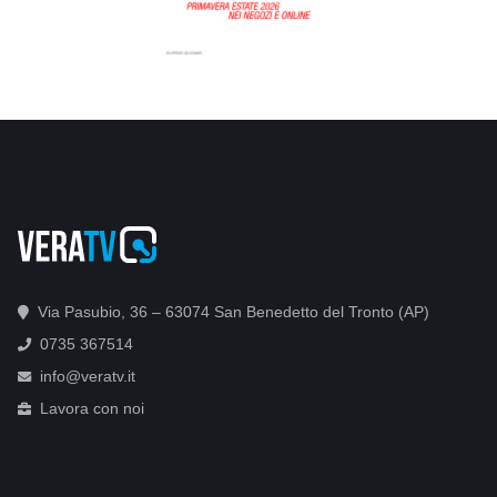
Via Pasubio, 36 – 63074 San Benedetto del Tronto (AP)
0735 367514
info@veratv.it
Lavora con noi