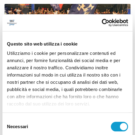
Questo sito web utilizza i cookie
Utilizziamo i cookie per personalizzare contenuti ed
annunci, per fornire funzionalità dei social media e per
analizzare il nostro traffico. Condividiamo inoltre
informazioni sul modo in cui utilizza il nostro sito con i
nostri partner che si occupano di analisi dei dati web,
pubblicità e social media, i quali potrebbero combinarle
Coppa Italia Serie C - Biglietti ancora bloccati
con altre informazioni che ha fornito loro o che hanno
per il derby tra Pescara e Samb: decide il
raccolto dal suo utilizzo dei loro servizi.
Comitato sicurezza
Selezione
di Pierluigi Dorotei
Necessari
del
consenso