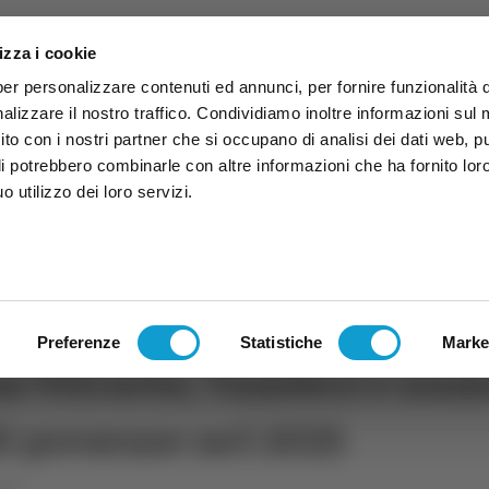
izza i cookie
per personalizzare contenuti ed annunci, per fornire funzionalità 
alizzare il nostro traffico. Condividiamo inoltre informazioni sul
 sito con i nostri partner che si occupano di analisi dei dati web, p
li potrebbero combinarle con altre informazioni che ha fornito lor
 utilizzo dei loro servizi.
ruzzo
TG
TV
Expo
Lavora Con Noi
Conta
TG
TRASMISSIONI
PALINSESTO
Preferenze
Statistiche
Marke
on Vitruvio, Tamberi e nume
di presenze nel 2025
che