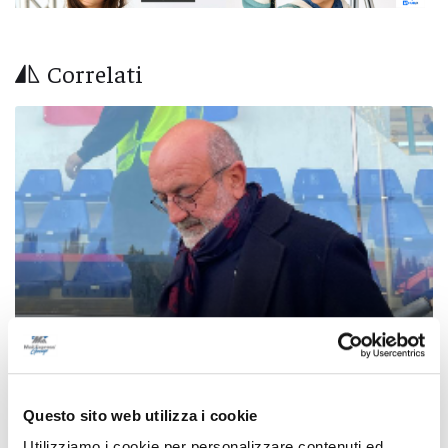
Correlati
Calcio Serie C - Samb, Massi smentisce
Questo sito web utilizza i cookie
trattativa per la cessione del club
Utilizziamo i cookie per personalizzare contenuti ed