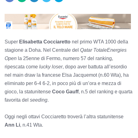
Super
Elisabetta Cocciaretto
nel primo WTA 1000 della
stagione a Doha. Nel Centrale del
Qatar TotaleEnergies
Open
la 25enne di Fermo, numero 57 del ranking,
ripescata come
lucky loser
, dopo aver battuta all’esordio
nel main draw la francese Elsa Jacquemot (n.60 Wta), ha
eliminato per 6-4 6-2, in poco più di un’ora e mezza di
gioco, la statunitense
Coco Gauff
, n.5 del ranking e quarta
favorita del
seeding
.
Oggi negli ottavi Cocciaretto troverà l’altra statunitense
Ann Li
, n.41 Wta.