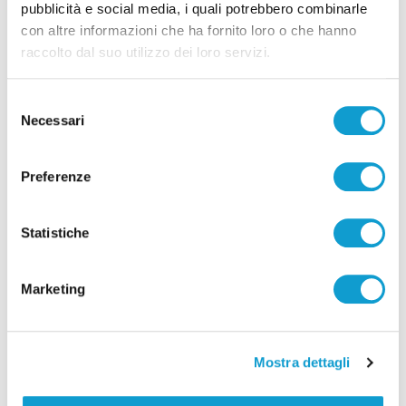
pubblicità e social media, i quali potrebbero combinarle
con altre informazioni che ha fornito loro o che hanno
raccolto dal suo utilizzo dei loro servizi.
Selezione
Necessari
del
consenso
Preferenze
Borse schermate e 2mila euro di profumi
rubati, tre denunciati nel fermano
Statistiche
di Rossella Luciani
Marketing
Mostra dettagli
Pubblicità