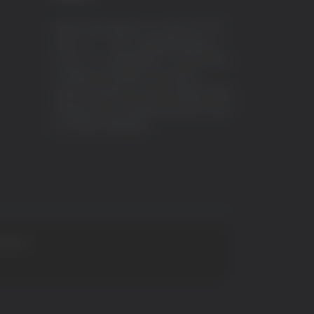
VeraTV (Vera News) è un marchio di TVP
ITALY S.r.l. – PEC: tvpitaly@arubapec.it
P.IVA e C.F. 02078550445 - Iscrizione ROC
n.23296 del 12/09/2012 Vera News è
testata giornalistica iscritta al Registro della
Stampa presso il Tribunale di Ascoli Piceno
al n.503 del 14/08/2012.
 S.p.A.