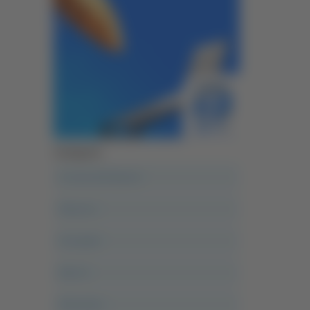
Categorie
A casa del diavolo
Abruzzo
Acropolis
Alle 21
Altovalore