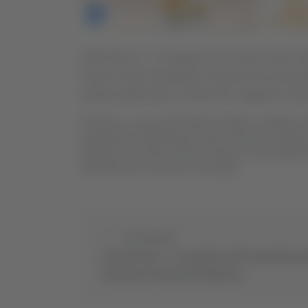
SAN SALVO - Un ragazzo di 21 anni di San Salv
locale nucleo industriale: il giovane era alla 
autobus della linea Cerella che viaggiava sen
Il 21enne, a causa del violento impatto, sarebbe mort
ambulanza medicalizzata, hanno provato a rianimare
del fuoco che hanno dovuto estrarre il corpo dalle l
dell’ordine per ricostruire l’accaduto.
Precedente
Ascoli Piceno - Le maschere del Carnevale po
sorrisi ai ricoverati del Mazzoni