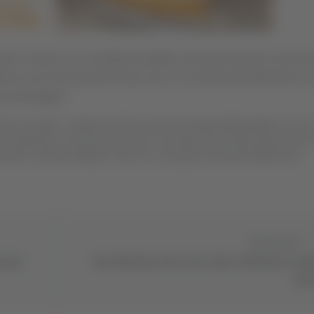
o è morto in un incidente stradale avvenuto stamani nei press
guida di una Fiat Grande Punto che si è scontrata frontalmente co
za passeggeri.
o sul colpo: i sanitari del 118, arrivati sul luogo dell’incidente con un
 il giovane, ma senza successo. Sul posto sono intervenuti anche i v
amiere contorte dell’auto. Sono in corso gli accertamenti delle forze
Successivo
rtano
San Valentino sotto rete, Lube e Modena in ca
alle