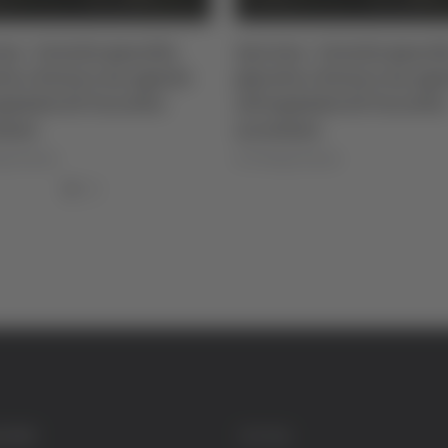
na - Investe guardia
Ascoli - Sventato tenta
ata e ferisce un agente
di introdurre droga ne
ospedale di Torrette:
carcere di Marino del
stato
Tronto
luigi Dorotei
di Pierluigi Dorotei
GORIE
SOCIAL