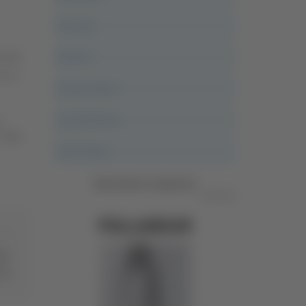
Ancona
Articoli
i del
n un
Ascoli Calcio
Ascoli Piceno
a
igili
Asso Story
Vedi tutte le categorie
Pubblicità
mpo
 18