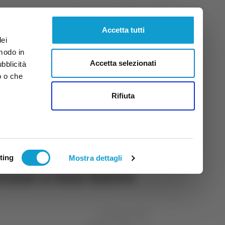
Venerdì
7
Ago.
2026
ore 20:04
Accetta tutti
dei
 modo in
Accetta selezionati
ubblicità
o o che
tti
Rifiuta
ting
Mostra dettagli
ovane a San Salvo
di Matteo Porfiri
14 febbraio 2026
10:58