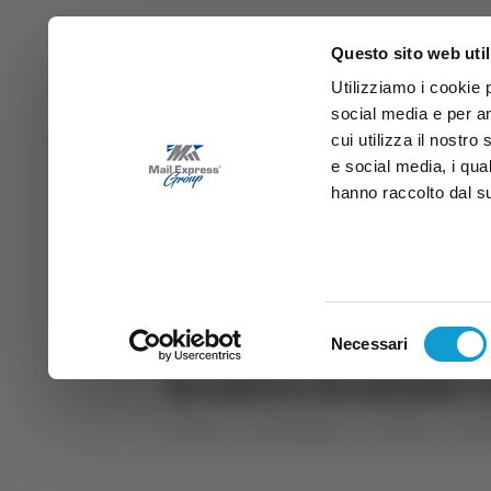
Questo sito web util
Utilizziamo i cookie 
social media e per an
cui utilizza il nostro
e social media, i qua
hanno raccolto dal suo
News
Sport
Marche
Ab
DIRETTA SAMB
DIRETTA TV
Selezione
Necessari
del
Scontro frontale 
consenso
Home
Categorie
Articoli
Abr