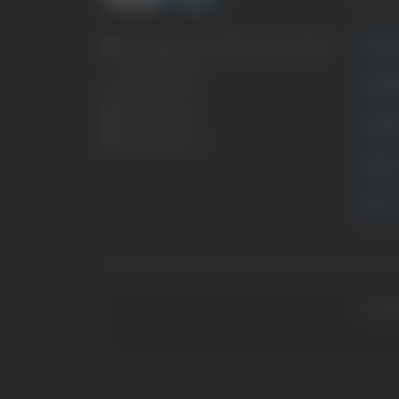
Crona
Via Pasubio, 36 – 63074 San Benedetto
del Tronto (AP)
Attual
0735 367514
info@veratv.it
Politi
Lavora con noi
Sport
TG
Copyrig