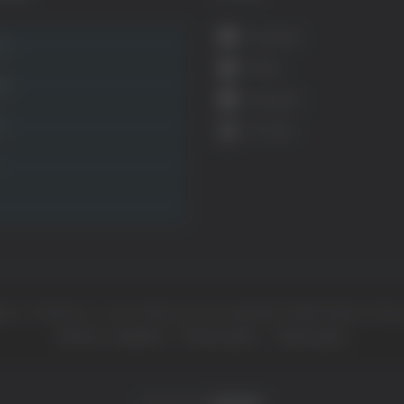
Facebook
ca
Twitter
ità
Instagram
ca
YouTube
ht © Il dominio e i suoi contenuti sono di proprietà di
Mail Express Group
Termini e condizioni
Privacy policy
Cookie policy