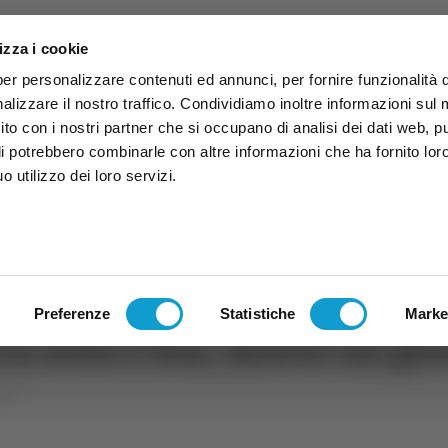
izza i cookie
per personalizzare contenuti ed annunci, per fornire funzionalità 
alizzare il nostro traffico. Condividiamo inoltre informazioni sul
 sito con i nostri partner che si occupano di analisi dei dati web, p
li potrebbero combinarle con altre informazioni che ha fornito lor
 utilizzo dei loro servizi.
ruzzo
TG
TV
Expo
Lavora Con Noi
Conta
TG
TRASMISSIONI
PALINSESTO
Preferenze
Statistiche
Marke
tra auto e bus, morto un gi
uzzo