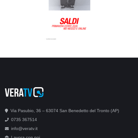
Via Pasubio, 36 – 63074 San Benedetto del Tronto (AP)
0735 367514
info@veratv.it
Lavora con noi