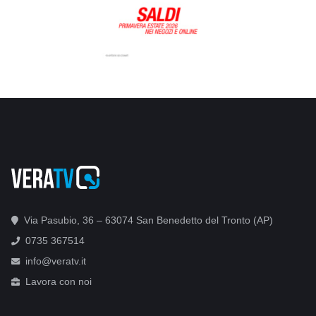
Via Pasubio, 36 – 63074 San Benedetto del Tronto (AP)
0735 367514
info@veratv.it
Lavora con noi