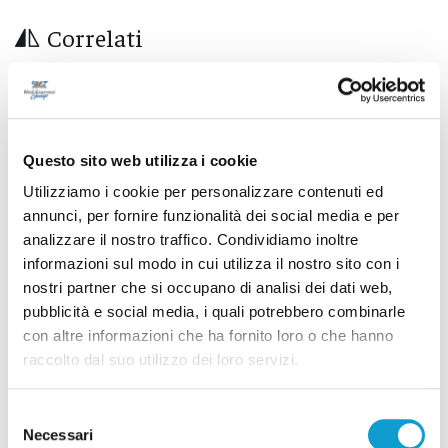
Correlati
Questo sito web utilizza i cookie
Utilizziamo i cookie per personalizzare contenuti ed
annunci, per fornire funzionalità dei social media e per
analizzare il nostro traffico. Condividiamo inoltre
informazioni sul modo in cui utilizza il nostro sito con i
nostri partner che si occupano di analisi dei dati web,
pubblicità e social media, i quali potrebbero combinarle
con altre informazioni che ha fornito loro o che hanno
raccolto dal suo utilizzo dei loro servizi.
Blitz antidroga al Montelago Celtic Festival:
12 persone segnalate
Selezione
di Rossella Luciani
Necessari
del