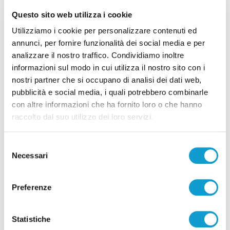
Questo sito web utilizza i cookie
Utilizziamo i cookie per personalizzare contenuti ed
annunci, per fornire funzionalità dei social media e per
Ritrovati in Nepal i corpi di 5 alpinisti morti,
analizzare il nostro traffico. Condividiamo inoltre
informazioni sul modo in cui utilizza il nostro sito con i
c’è anche il teramano Di Marcello
nostri partner che si occupano di analisi dei dati web,
di Rossella Luciani
pubblicità e social media, i quali potrebbero combinarle
con altre informazioni che ha fornito loro o che hanno
raccolto dal suo utilizzo dei loro servizi.
Selezione
Necessari
del
consenso
Pubblicità
Preferenze
Statistiche