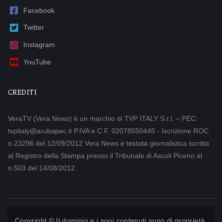
Facebook
Twitter
Instagram
YouTube
CREDITI
VeraTV (Vera News) è un marchio di TVP ITALY S.r.l. – PEC:
tvpitaly@arubapec.it P.IVA e C.F. 02078550445 - Iscrizione ROC
n.23296 del 12/09/2012 Vera News è testata giornalistica iscritta
al Registro della Stampa presso il Tribunale di Ascoli Piceno al
n.503 del 14/08/2012.
Copyright © Il dominio e i suoi contenuti sono di proprietà