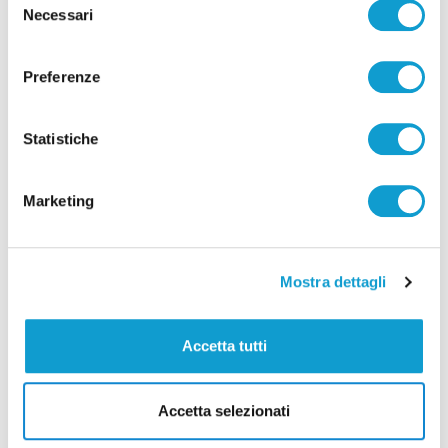
Necessari
di Pierluigi Dorotei
del
consenso
Preferenze
Statistiche
Marketing
Pubblicità
Mostra dettagli
Accetta tutti
Accetta selezionati