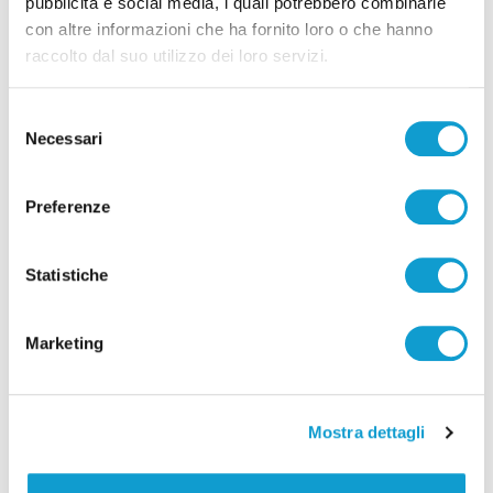
pubblicità e social media, i quali potrebbero combinarle
con altre informazioni che ha fornito loro o che hanno
raccolto dal suo utilizzo dei loro servizi.
Selezione
Necessari
del
consenso
Ascoli Piceno - Pennelli volano sui cavi
Preferenze
dell’alta tensione e restano in bilico su un
albero
Statistiche
di Rossella Luciani
Marketing
Mostra dettagli
Pubblicità