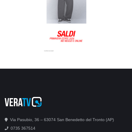
Via Pasubio, 36 – 63074 San Benedetto del Tronto (AP)
0735 367514