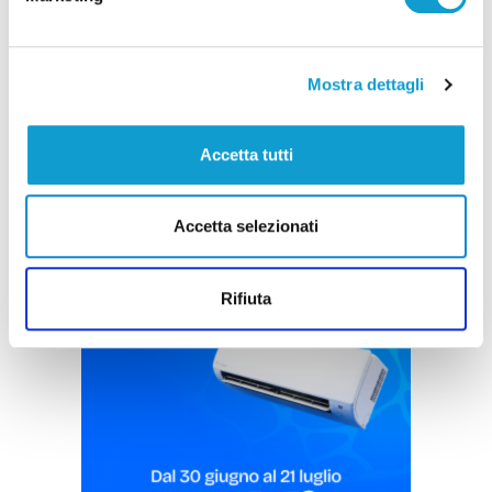
Le Marche in gara ai Campionati Europei di
Atletica Leggera di Birmingham 2026
Mostra dettagli
di Gloria Caioni
Accetta tutti
Accetta selezionati
Pubblicità
Rifiuta