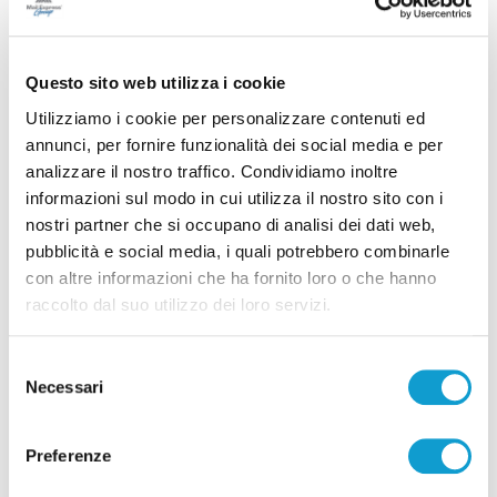
Questo sito web utilizza i cookie
Utilizziamo i cookie per personalizzare contenuti ed
annunci, per fornire funzionalità dei social media e per
analizzare il nostro traffico. Condividiamo inoltre
Ascoli Piceno - Pennelli volano sui cavi
informazioni sul modo in cui utilizza il nostro sito con i
dell’alta tensione e restano in bilico su un
nostri partner che si occupano di analisi dei dati web,
pubblicità e social media, i quali potrebbero combinarle
albero
con altre informazioni che ha fornito loro o che hanno
di Rossella Luciani
raccolto dal suo utilizzo dei loro servizi.
Selezione
Necessari
del
consenso
Preferenze
Pubblicità