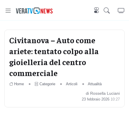
Civitanova – Auto come
ariete: tentato colpo alla
gioielleria del centro
commerciale
Home
Categorie
Articoli
Attualità
di Rossella Luciani
23 febbraio 2026
10:27