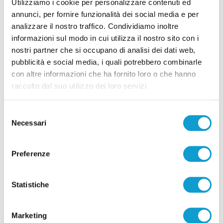
Ritrovati in Nepal i corpi di 5 alpinisti morti,
Utilizziamo i cookie per personalizzare contenuti ed
c’è anche il teramano Di Marcello
annunci, per fornire funzionalità dei social media e per
analizzare il nostro traffico. Condividiamo inoltre
di Rossella Luciani
informazioni sul modo in cui utilizza il nostro sito con i
nostri partner che si occupano di analisi dei dati web,
pubblicità e social media, i quali potrebbero combinarle
con altre informazioni che ha fornito loro o che hanno
raccolto dal suo utilizzo dei loro servizi.
Pubblicità
Selezione
Necessari
del
consenso
Preferenze
Statistiche
Marketing