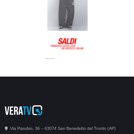
Via Pasubio, 36 – 63074 San Benedetto del Tronto (AP)