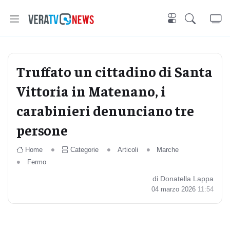
Truffato un cittadino di Santa
Vittoria in Matenano, i
carabinieri denunciano tre
persone
Home
Categorie
Articoli
Marche
Fermo
di Donatella Lappa
04 marzo 2026
11:54