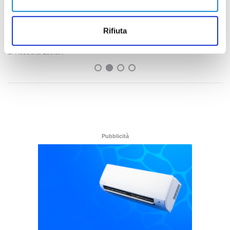
Settore Giovanile Academy - Alessandro Re, da
Rifiuta
Castelfidardo al Latina Calcio
di Rossella Luciani
Pubblicità