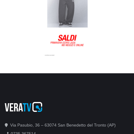
Via Pasubio, 36 – 63074 San Benedetto del Tronto (AP)
0735 367514